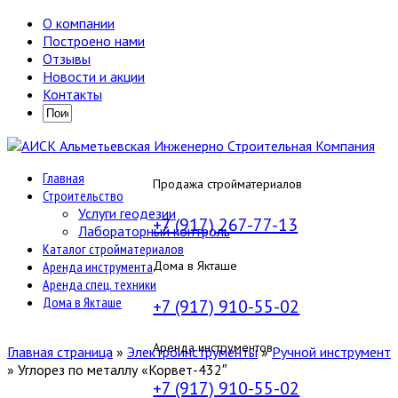
О компании
Построено нами
Отзывы
Новости и акции
Контакты
Главная
Продажа стройматериалов
Строительство
Услуги геодезии
+7 (917) 267-77-13
Лабораторный контроль
Каталог стройматериалов
Аренда инструмента
Дома в Якташе
Аренда спец. техники
Дома в Якташе
+7 (917) 910-55-02
Аренда инструментов
Главная страница
»
Электроинструменты
»
Ручной инструмент
»
Углорез по металлу «Корвет-432″
+7 (917) 910-55-02