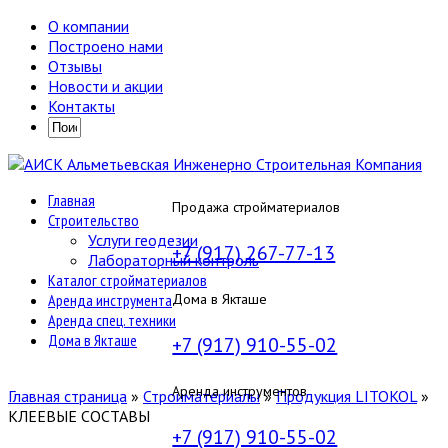
О компании
Построено нами
Отзывы
Новости и акции
Контакты
Главная
Продажа стройматериалов
Строительство
Услуги геодезии
+7 (917) 267-77-13
Лабораторный контроль
Каталог стройматериалов
Аренда инструмента
Дома в Якташе
Аренда спец. техники
Дома в Якташе
+7 (917) 910-55-02
Аренда инструментов
Главная страница
»
Строиматериалы
»
Продукция LITOKOL
»
КЛЕЕВЫЕ СОСТАВЫ
+7 (917) 910-55-02