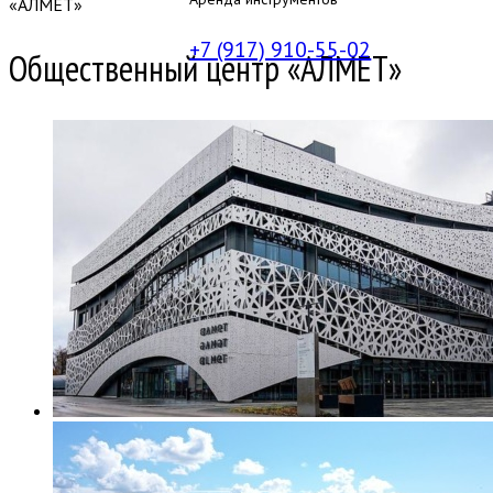
«АЛМЕТ»
+7 (917) 910-55-02
Общественный центр «АЛМЕТ»