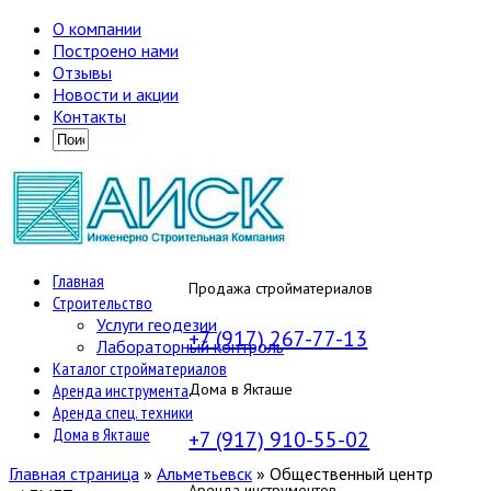
О компании
Построено нами
Отзывы
Новости и акции
Контакты
Главная
Продажа стройматериалов
Строительство
Услуги геодезии
+7 (917) 267-77-13
Лабораторный контроль
Каталог стройматериалов
Аренда инструмента
Дома в Якташе
Аренда спец. техники
Дома в Якташе
+7 (917) 910-55-02
Главная страница
»
Альметьевск
»
Общественный центр
Аренда инструментов